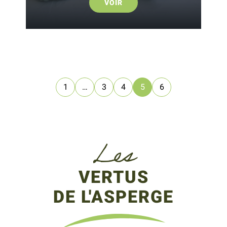
VOIR
1
…
3
4
5
6
Les
VERTUS
DE L'ASPERGE