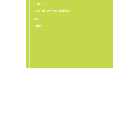
3
oeufs
50cl
de crème liquide
sel
poivre