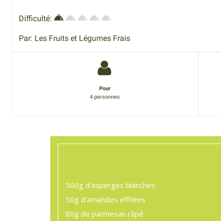
Difficulté:
Par: Les Fruits et Légumes Frais
Pour
4 personnes
500g
d'asperges blanches
50g
d'amandes effilées
80g
de parmesan râpé