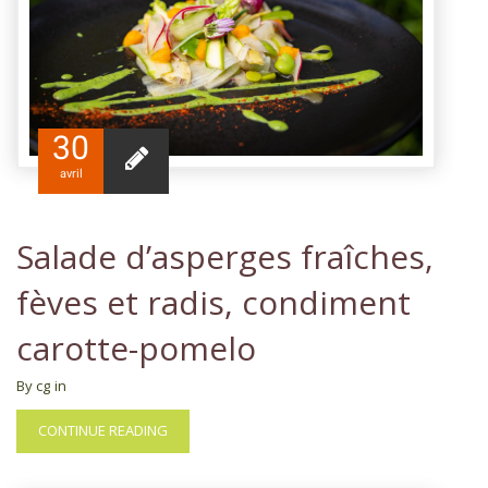
30
avril
Salade d’asperges fraîches,
fèves et radis, condiment
carotte-pomelo
By cg
in
CONTINUE READING