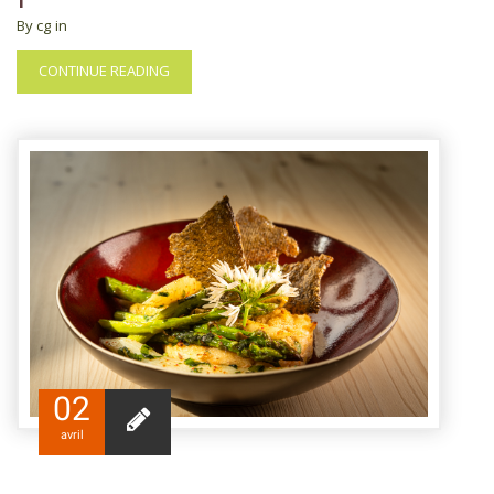
By cg
in
CONTINUE READING
02
avril