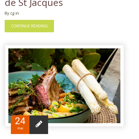
de St Jacques
By cg
in
CONTINUE READING
24
mai