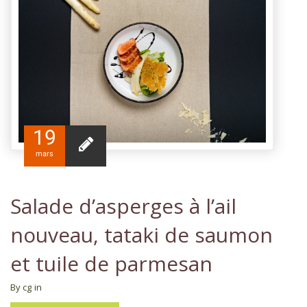
19
mars
Salade d’asperges à l’ail
nouveau, tataki de saumon
et tuile de parmesan
By cg
in