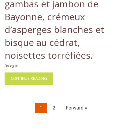
gambas et jambon de
Bayonne, crémeux
d’asperges blanches et
bisque au cédrat,
noisettes torréfiées.
By cg
in
CONTINUE READING
1
2
Forward