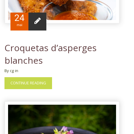
24
mai
Croquetas d’asperges
blanches
By cg
in
CONTINUE READING