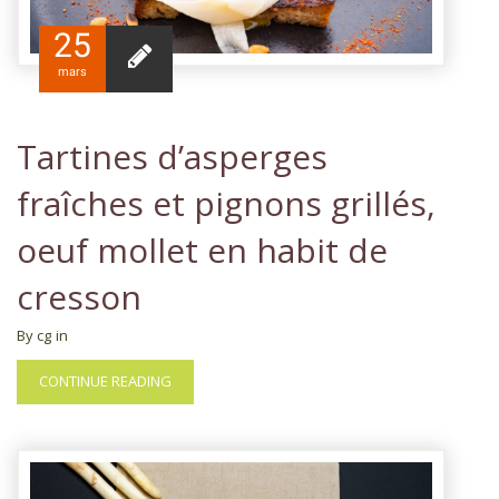
25
mars
Tartines d’asperges
fraîches et pignons grillés,
oeuf mollet en habit de
cresson
By cg
in
CONTINUE READING