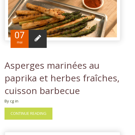
07
mai
Asperges marinées au
paprika et herbes fraîches,
cuisson barbecue
By cg
in
CONTINUE READING