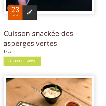
23
mai
Cuisson snackée des
asperges vertes
By cg
in
CONTINUE READING