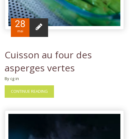
28
mai
Cuisson au four des
asperges vertes
By cg
in
CONTINUE READING