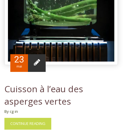
23
mai
Cuisson à l’eau des
asperges vertes
By cg
in
CONTINUE READING