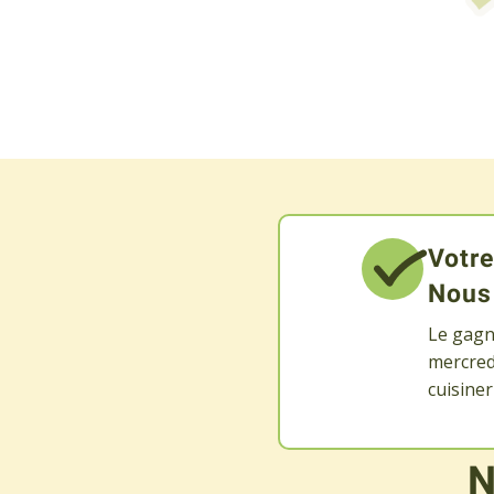
Votre
Nous 
Le gagna
mercredi
cuisine
N