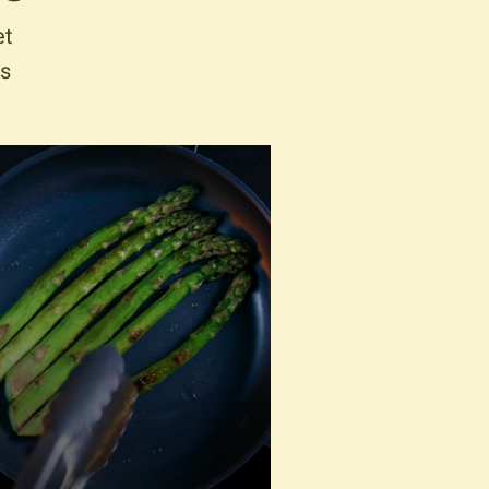
et
es