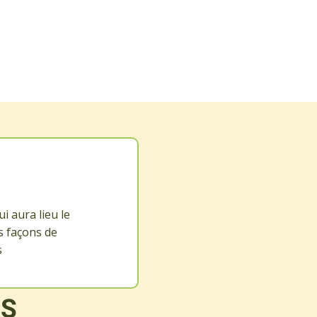
i aura lieu le
es façons de
s
ES